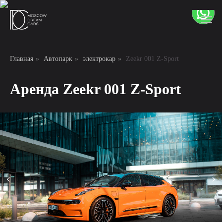
Главная
»
Автопарк
»
электрокар
»
Zeekr 001 Z-Sport
Аренда Zeekr 001 Z-Sport