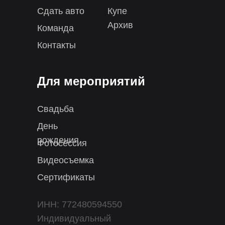
Сдать авто
Купе
Архив
Команда
Контакты
Для мероприятий
Свадьба
День
рождения
Фотосессия
Видеосъемка
Сертификаты
ИНН: 772480594550
Индивидуальный