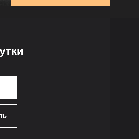
сутки
ть