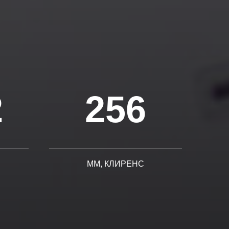
2
256
ММ, КЛИРЕНС