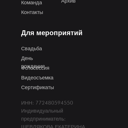
Архив
Команда
Контакты
Для мероприятий
Свадьба
День
рождения
Фотосессия
Видеосъемка
Сертификаты
ИНН: 772480594550
Индивидуальный
предприниматель:
ШЕВЛЯКОВА ЕКАТЕРИНА