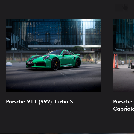
Porsche 911 (992) Turbo S
Porsche
Cabriol
90 000
руб/сутки
60 000
руб/сутки