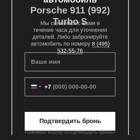
Porsche 911 (992)
Turbo S
Мы свяжемся с вами в
течение часа для уточнения
деталей. Либо забронируйте
автомобиль по номеру
8 (495)
532-55-76
Ваше имя
+7
Подтвердить бронь
Нажимая кнопку «Подтвердить бронь»
вы соглашаетесь с условиями