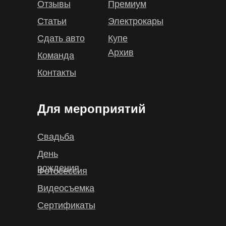
Отзывы
Премиум
Статьи
Электрокары
Сдать авто
Купе
Архив
Команда
Контакты
Для мероприятий
Свадьба
День
рождения
Фотосессия
Видеосъемка
Сертификаты