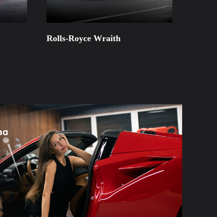
Rolls-Royce Wraith
85 000
руб/сутки