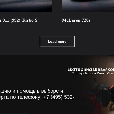
e 911 (992) Turbo S
McLaren 720s
100 000
руб/сутки
Load more
ацию и помощь в выборе и
ерта по телефону:
+7 (495) 532-