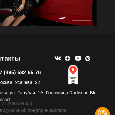
нтакты
7 (495) 532-55-76
осква, Усачева, 22
очи, ул. Голубая, 1А, Гостиница Radisson Blu
esort
 772480594550
видуальный предприниматель: